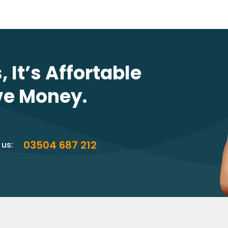
 It’s Affortable
ve Money.
03504 687 212
 us: